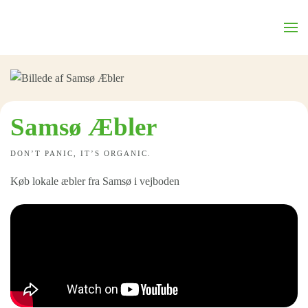
Skip to main content
Samsø Æbler
DON’T PANIC, IT’S ORGANIC.
Køb lokale æbler fra Samsø i vejboden